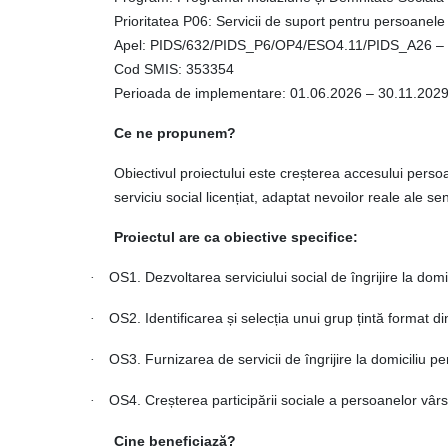
Prioritatea P06: Servicii de suport pentru persoanele
Apel: PIDS/632/PIDS_P6/OP4/ESO4.11/PIDS_A26 – Servi
Cod SMIS: 353354
Perioada de implementare: 01.06.2026 – 30.11.202
Ce ne propunem?
Obiectivul proiectului este creșterea accesului persoan
serviciu social licențiat, adaptat nevoilor reale ale seni
Proiectul are ca obiective specifice:
OS1. Dezvoltarea serviciului social de îngrijire la dom
·
OS2. Identificarea și selecția unui grup țintă format di
·
OS3. Furnizarea de servicii de îngrijire la domiciliu 
·
OS4. Creșterea participării sociale a persoanelor vârstn
·
Cine beneficiază?