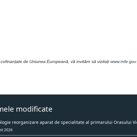
e cofinanțate de Uniunea Europeană, vă invităm să vizitați
www.mfe.gov.
mele modificate
ogie reorganizare aparat de specialitate al primarului Orasului Vi
st 2026