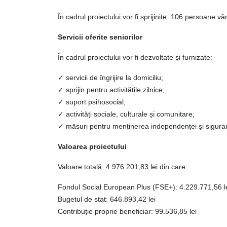
În cadrul proiectului vor fi sprijinite: 106 persoane vâ
Servicii oferite seniorilor
În cadrul proiectului vor fi dezvoltate și furnizate:
✓
servicii de îngrijire la domiciliu;
✓
sprijin pentru activit
ăț
ile zilnice;
✓
suport psihosocial;
✓
activit
ăț
i sociale, culturale
ș
i comunitare;
✓
m
ă
suri pentru men
ț
inerea independen
ț
ei
ș
i sigura
Valoarea proiectului
Valoare totală: 4.976.201,83 lei din care:
Fondul Social European Plus (FSE+): 4.229.771,56 l
Bugetul de stat: 646.893,42 lei
Contribuție proprie beneficiar: 99.536,85 lei