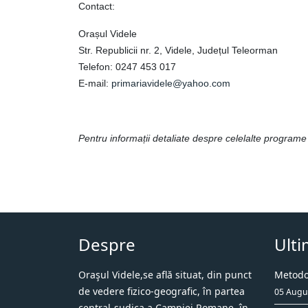
Contact:
Orașul Videle
Str. Republicii nr. 2, Videle, Județul Teleorman
Telefon: 0247 453 017
E-mail:
primariavidele@yahoo.com
Pentru informații detaliate despre celelalte program
Despre
Ulti
Oraşul Videle,se află situat, din punct
Metodol
de vedere fizico-geografic, în partea
05 Augu
central-sudica a Campiei Romane, în