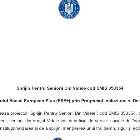
Sprijin Pentru Seniorii Din Videle cod SMIS 353354
ndul Social European Plus (FSE+) prin Programul Incluziune și D
ă proiectul „Sprijin Pentru Seniorii Din Videle”, cod SMIS 353354, o ini
ct, seniorii din orașul Videle vor beneficia de servicii sociale de îngri
stituționalizarea și de a sprijini menținerea unui trai demn, sigur și acti