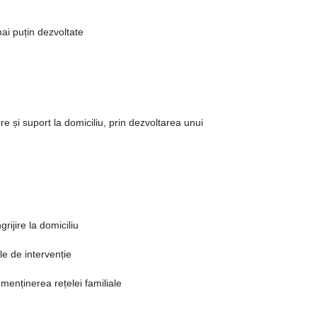
ai puțin dezvoltate
re și suport la domiciliu, prin dezvoltarea unui
rijire la domiciliu
le de intervenție
 menținerea rețelei familiale