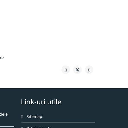
ro
.
Link-uri utile
dele
Sitemap