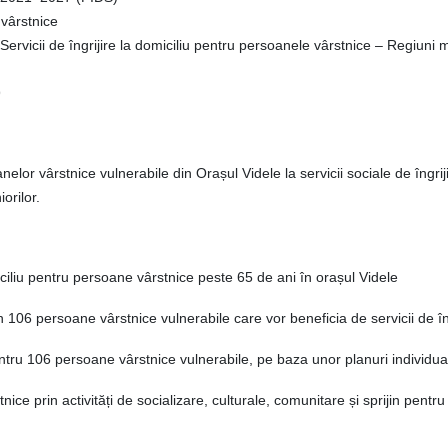
 vârstnice
cii de îngrijire la domiciliu pentru persoanele vârstnice – Regiuni m
9
elor vârstnice vulnerabile din Orașul Videle la servicii sociale de îngriji
orilor.
iciliu pentru persoane vârstnice peste 65 de ani în orașul Videle
n 106 persoane vârstnice vulnerabile care vor beneficia de servicii de îng
pentru 106 persoane vârstnice vulnerabile, pe baza unor planuri individua
ice prin activități de socializare, culturale, comunitare și sprijin pentru