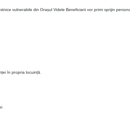
rstnice vulnerabile din Orașul Videle Beneficiarii vor primi sprijin personal
n
ț
ei
î
n propria locuin
ță
.
ei