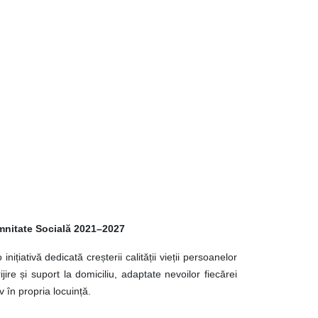
emnitate Socială 2021–2027
țiativă dedicată creșterii calității vieții persoanelor
jire și suport la domiciliu, adaptate nevoilor fiecărei
v în propria locuință.