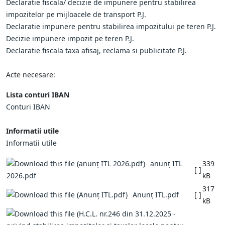
Declaratie fiscala/ decizie de impunere pentru stabilirea
impozitelor pe mijloacele de transport P.J.
Declaratie impunere pentru stabilirea impozitului pe teren P.J.
Decizie impunere impozit pe teren P.J.
Declaratie fiscala taxa afisaj, reclama si publicitate P.J.
Acte necesare:
Lista conturi IBAN
Conturi IBAN
Informatii utile
Informatii utile
anunț ITL
339
[ ]
2026.pdf
kB
317
Anunț ITL.pdf
[ ]
kB