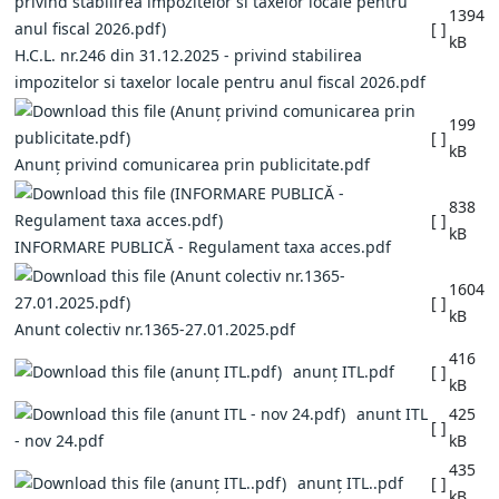
1394
[ ]
kB
H.C.L. nr.246 din 31.12.2025 - privind stabilirea
impozitelor si taxelor locale pentru anul fiscal 2026.pdf
199
[ ]
kB
Anunț privind comunicarea prin publicitate.pdf
838
[ ]
kB
INFORMARE PUBLICĂ - Regulament taxa acces.pdf
1604
[ ]
kB
Anunt colectiv nr.1365-27.01.2025.pdf
416
anunț ITL.pdf
[ ]
kB
anunt ITL
425
[ ]
- nov 24.pdf
kB
435
anunț ITL..pdf
[ ]
kB