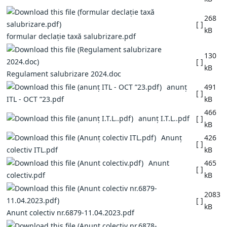
268
[ ]
kB
formular declație taxă salubrizare.pdf
130
[ ]
kB
Regulament salubrizare 2024.doc
anunț
491
[ ]
ITL - OCT ”23.pdf
kB
466
anunț I.T.L..pdf
[ ]
kB
Anunț
426
[ ]
colectiv ITL.pdf
kB
Anunt
465
[ ]
colectiv.pdf
kB
2083
[ ]
kB
Anunt colectiv nr.6879-11.04.2023.pdf