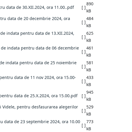
890
ru data de 30.XII.2024, ora 11.00..pdf
[ ]
kB
entru data de 20 decembrie 2024, ora
484
[ ]
kB
a de indata pentru data de 13.XII.2024,
625
[ ]
kB
ara de indata pentru data de 06 decembrie
461
[ ]
kB
a de indata pentru data de 25 noiembrie
581
[ ]
kB
 pentru data de 11 nov 2024, ora 15.00-
433
[ ]
kB
945
 pentru data de 25.X.2024, ora 15.00.pdf
[ ]
kB
lui Videle, pentru desfasurarea alegerilor
529
[ ]
kB
tru data de 23 septembrie 2024, ora 10.00
773
[ ]
kB