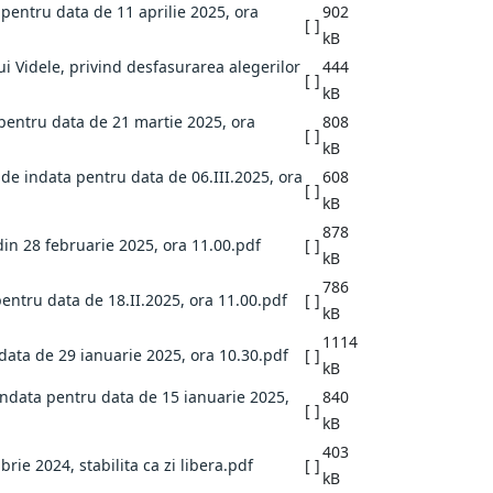
 pentru data de 11 aprilie 2025, ora
902
[ ]
kB
lui Videle, privind desfasurarea alegerilor
444
[ ]
kB
 pentru data de 21 martie 2025, ora
808
[ ]
kB
 de indata pentru data de 06.III.2025, ora
608
[ ]
kB
878
 din 28 februarie 2025, ora 11.00.pdf
[ ]
kB
786
pentru data de 18.II.2025, ora 11.00.pdf
[ ]
kB
1114
 data de 29 ianuarie 2025, ora 10.30.pdf
[ ]
kB
 indata pentru data de 15 ianuarie 2025,
840
[ ]
kB
403
rie 2024, stabilita ca zi libera.pdf
[ ]
kB