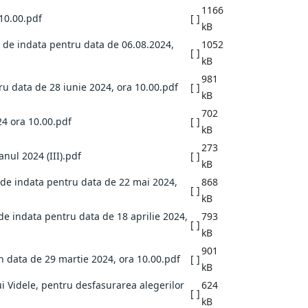
1166
 10.00.pdf
[ ]
kB
ra de indata pentru data de 06.08.2024,
1052
[ ]
kB
981
tru data de 28 iunie 2024, ora 10.00.pdf
[ ]
kB
702
24 ora 10.00.pdf
[ ]
kB
273
anul 2024 (III).pdf
[ ]
kB
a de indata pentru data de 22 mai 2024,
868
[ ]
kB
 de indata pentru data de 18 aprilie 2024,
793
[ ]
kB
901
in data de 29 martie 2024, ora 10.00.pdf
[ ]
kB
lui Videle, pentru desfasurarea alegerilor
624
[ ]
kB