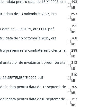
 de indata pentru data de 18.XI.2025, ora
493
[ ]
kB
ntru data de 13 noiembrie 2025, ora
693
[ ]
kB
791
ru data de 30.X.2025, ora11.00.pdf
[ ]
kB
ntru data de 15 octombrie 2025, ora
768
[ ]
kB
tru prevenirea si combaterea violentei a
288
[ ]
kB
al unitatilor de invatamant preuniversitar
315
[ ]
kB
510
a de 22 SEPTEMBRIE 2025.pdf
[ ]
kB
ra de indata pentru data de 12 septembrie
709
[ ]
kB
ra de indata pentru data de10 septembrie
753
[ ]
kB