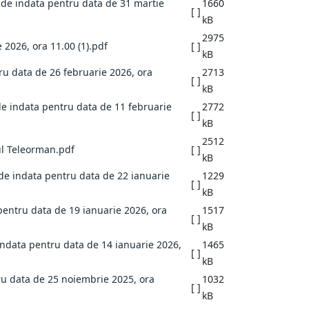
a de indata pentru data de 31 martie
1660
[ ]
kB
2975
 2026, ora 11.00 (1).pdf
[ ]
kB
tru data de 26 februarie 2026, ora
2713
[ ]
kB
 de indata pentru data de 11 februarie
2772
[ ]
kB
2512
tul Teleorman.pdf
[ ]
kB
a de indata pentru data de 22 ianuarie
1229
[ ]
kB
 pentru data de 19 ianuarie 2026, ora
1517
[ ]
kB
 indata pentru data de 14 ianuarie 2026,
1465
[ ]
kB
tru data de 25 noiembrie 2025, ora
1032
[ ]
kB