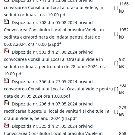
Dispozitia nr. 741 din 23.08.2024 privind
1166
convocarea Consiliului Local al orasului Videle, in
[ ]
kB
sedinta ordinara, ora 10.00.pdf
Dispozitia nr. 708 din 05.08.2024 privind
Convocarea Consiliului Local al orasului Videle, in
1052
[ ]
sedinta extraordinara de indata pentru data de
kB
06.08.2024, ora 10.00 (2).pdf
Dispozitia nr. 503 din 21.06.2024 privind
convocarea Consiliului Local al Orasului Videle in
981
[ ]
sedinta ordinara pentru data de 28 iunie 2024, ora
kB
10.00.pdf
Dispozitia nr. 356 din 27.05.2024 privind
702
convocarea Consiliului Local al Orasului Videle pentru
[ ]
kB
data de 31.05.2024 ora 10.00.pdf
Dispozitia nr. 296 din 07.05.2024 privind
273
rectificarea bugetului local de venituri si cheltuieli al
[ ]
kB
oraului Videle, pe anul 2024 (III).pdf
Dispozitia nr. 325 din 21.05.2024 privind
Convocarea Consiliului Local al orasului Videle in
868