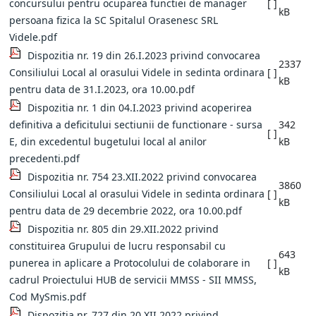
concursului pentru ocuparea functiei de manager
[ ]
kB
persoana fizica la SC Spitalul Orasenesc SRL
Videle.pdf
Dispozitia nr. 19 din 26.I.2023 privind convocarea
2337
Consiliului Local al orasului Videle in sedinta ordinara
[ ]
kB
pentru data de 31.I.2023, ora 10.00.pdf
Dispozitia nr. 1 din 04.I.2023 privind acoperirea
definitiva a deficitului sectiunii de functionare - sursa
342
[ ]
E, din excedentul bugetului local al anilor
kB
precedenti.pdf
Dispozitia nr. 754 23.XII.2022 privind convocarea
3860
Consiliului Local al orasului Videle in sedinta ordinara
[ ]
kB
pentru data de 29 decembrie 2022, ora 10.00.pdf
Dispozitia nr. 805 din 29.XII.2022 privind
constituirea Grupului de lucru responsabil cu
643
punerea in aplicare a Protocolului de colaborare in
[ ]
kB
cadrul Proiectului HUB de servicii MMSS - SII MMSS,
Cod MySmis.pdf
Dispozitia nr. 727 din 20.XII.2022 privind