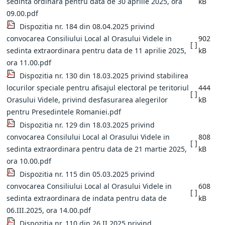
sedinta ordinara pentru data de 30 aprilie 2025, ora
kB
09.00.pdf
Dispozitia nr. 184 din 08.04.2025 privind
convocarea Consiliului Local al Orasului Videle in
902
[ ]
sedinta extraordinara pentru data de 11 aprilie 2025,
kB
ora 11.00.pdf
Dispozitia nr. 130 din 18.03.2025 privind stabilirea
locurilor speciale pentru afisajul electoral pe teritoriul
444
[ ]
Orasului Videle, privind desfasurarea alegerilor
kB
pentru Presedintele Romaniei.pdf
Dispozitia nr. 129 din 18.03.2025 privind
convocarea Consilului Local al Orasului Videle in
808
[ ]
sedinta extraordinara pentru data de 21 martie 2025,
kB
ora 10.00.pdf
Dispozitia nr. 115 din 05.03.2025 privind
convocarea Consiliului Local al Orasului Videle in
608
[ ]
sedinta extraordinara de indata pentru data de
kB
06.III.2025, ora 14.00.pdf
Dispozitia nr. 110 din 26.II.2025 privind