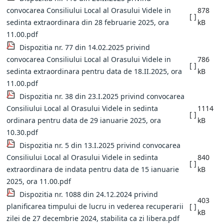
convocarea Consiliului Local al Orasului Videle in
878
[ ]
sedinta extraordinara din 28 februarie 2025, ora
kB
11.00.pdf
Dispozitia nr. 77 din 14.02.2025 privind
convocarea Consiliului Local al Orasului Videle in
786
[ ]
sedinta extraordinara pentru data de 18.II.2025, ora
kB
11.00.pdf
Dispozitia nr. 38 din 23.I.2025 privind convocarea
Consiliului Local al Orasului Videle in sedinta
1114
[ ]
ordinara pentru data de 29 ianuarie 2025, ora
kB
10.30.pdf
Dispozitia nr. 5 din 13.I.2025 privind convocarea
Consiliului Local al Orasului Videle in sedinta
840
[ ]
extraordinara de indata pentru data de 15 ianuarie
kB
2025, ora 11.00.pdf
Dispozitia nr. 1088 din 24.12.2024 privind
403
planificarea timpului de lucru in vederea recuperarii
[ ]
kB
zilei de 27 decembrie 2024, stabilita ca zi libera.pdf