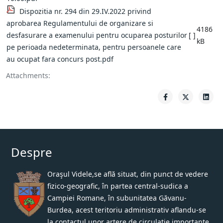
Dispozitia nr. 294 din 29.IV.2022 privind
aprobarea Regulamentului de organizare si
4186
desfasurare a examenului pentru ocuparea posturilor
[ ]
kB
pe perioada nedeterminata, pentru persoanele care
au ocupat fara concurs post.pdf
Attachments:
Despre
Oraşul Videle,se află situat, din punct de vedere
fizico-geografic, în partea central-sudica a
Campiei Romane, în subunitatea Găvanu-
Burdea, acest teritoriu administrativ aflandu-se
la contactul unor artere de circulaţie importante