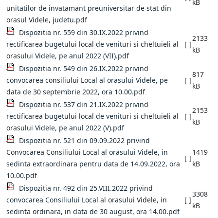
kB
unitatilor de invatamant preuniversitar de stat din
orasul Videle, judetu.pdf
Dispozitia nr. 559 din 30.IX.2022 privind
2133
rectificarea bugetului local de venituri si cheltuieli al
[ ]
kB
orasului Videle, pe anul 2022 (VII).pdf
Dispozitia nr. 549 din 26.IX.2022 privind
817
convocarea consiliului Local al orasului Videle, pe
[ ]
kB
data de 30 septembrie 2022, ora 10.00.pdf
Dispozitia nr. 537 din 21.IX.2022 privind
2153
rectificarea bugetului local de venituri si cheltuieli al
[ ]
kB
orasului Videle, pe anul 2022 (V).pdf
Dispozitia nr. 521 din 09.09.2022 privind
Convocarea Consiliului Local al orasului Videle, in
1419
[ ]
sedinta extraordinara pentru data de 14.09.2022, ora
kB
10.00.pdf
Dispozitia nr. 492 din 25.VIII.2022 privind
3308
convocarea Consiliului Local al orasului Videle, in
[ ]
kB
sedinta ordinara, in data de 30 august, ora 14.00.pdf