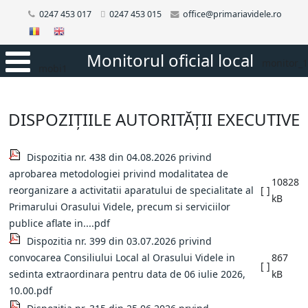
0247 453 017
0247 453 015
office@primariavidele.ro
Monitorul oficial local
monitor_1
mobi1
DISPOZIȚIILE AUTORITĂȚII EXECUTIVE
Dispozitia nr. 438 din 04.08.2026 privind
aprobarea metodologiei privind modalitatea de
10828
reorganizare a activitatii aparatului de specialitate al
[ ]
kB
Primarului Orasului Videle, precum si serviciilor
publice aflate in....pdf
Dispozitia nr. 399 din 03.07.2026 privind
convocarea Consiliului Local al Orasului Videle in
867
[ ]
sedinta extraordinara pentru data de 06 iulie 2026,
kB
10.00.pdf