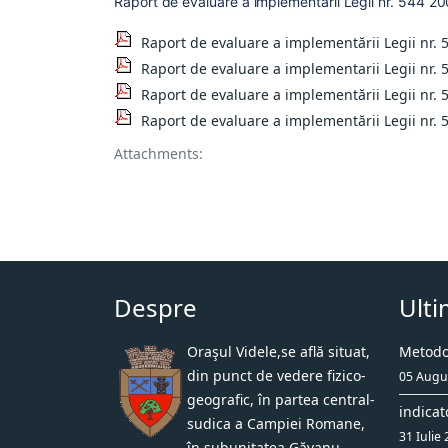
Raport de evaluare a implementarii Legii nr.
544 20
Raport de evaluare a implementării Legii nr. 
Raport de evaluare a implementarii Legii nr. 
Raport de evaluare a implementării Legii nr. 
Raport de evaluare a implementării Legii nr. 
Attachments:
Despre
Ulti
Oraşul Videle,se află situat,
Metodol
din punct de vedere fizico-
05 Augu
geografic, în partea central-
indicat
sudica a Campiei Romane,
31 Iulie
în subunitatea Găvanu-