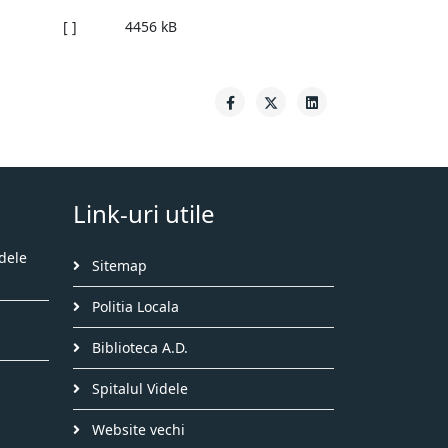
[ ]
4456 kB
Link-uri utile
dele
Sitemap
Politia Locala
Biblioteca A.D.
Spitalul Videle
Website vechi