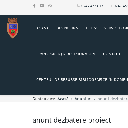
0247 453 017
0247 45
ACASA
DESPRE INSTITUȚIE
SERVICII ON
TRANSPARENŢĂ DECIZIONALĂ
CONTACT
CENTRUL DE RESURSE BIBLIOGRAFICE ÎN DOMEN
Sunteți aici:
Acasă
Anunturi
anunt dezbater
anunt dezbatere proiect