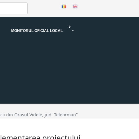
MONITORUL OFICIAL LOCAL
cii din Orasul Videle, jud. Teleorman”
mplementarea proiectului