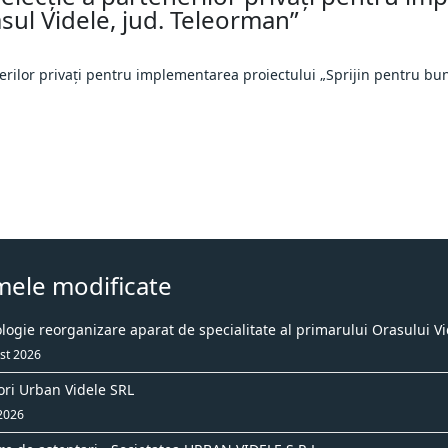
asul Videle, jud. Teleorman”
erilor privați pentru implementarea proiectului „Sprijin pentru buni
mele modificate
ogie reorganizare aparat de specialitate al primarului Orasului Vi
st 2026
ori Urban Videle SRL
 2026