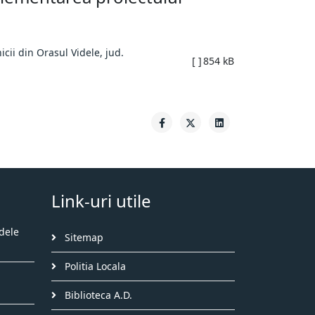
cii din Orasul Videle, jud.
[ ]
854 kB
Link-uri utile
dele
Sitemap
Politia Locala
Biblioteca A.D.