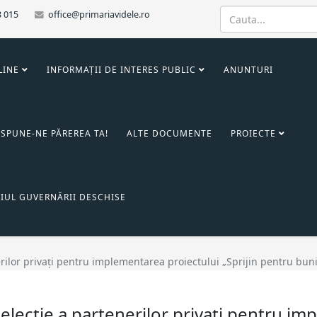
3 015
office@primariavidele.ro
LINE
INFORMAȚII DE INTERES PUBLIC
ANUNTURI
SPUNE-NE PĂREREA TA!
ALTE DOCUMENTE
PROIECTE
IUL GUVERNĂRII DESCHISE
rilor privați pentru implementarea proiectului „Sprijin pentru buni
selecție a partenerilor privați pentru i