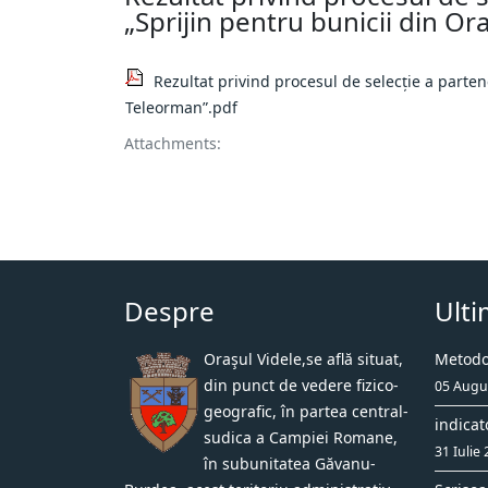
„Sprijin pentru bunicii din Or
Rezultat privind procesul de selecție a parten
Teleorman”.pdf
Attachments:
Despre
Ulti
Oraşul Videle,se află situat,
Metodol
din punct de vedere fizico-
05 Augu
geografic, în partea central-
indicat
sudica a Campiei Romane,
31 Iulie
în subunitatea Găvanu-