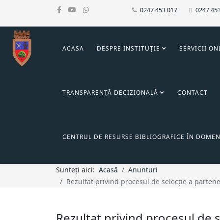
0247 453 017
0247 45
ACASA
DESPRE INSTITUȚIE
SERVICII ON
TRANSPARENŢĂ DECIZIONALĂ
CONTACT
CENTRUL DE RESURSE BIBLIOGRAFICE ÎN DOMEN
Sunteți aici:
Acasă
Anunturi
Rezultat privind procesul de selecție a partene
Rezultat privind procesul de 