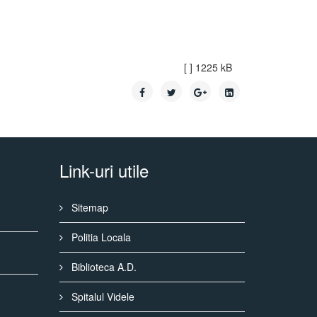
[ ]
1225 kB
Link-uri utile
Sitemap
Politia Locala
Biblioteca A.D.
Spitalul Videle