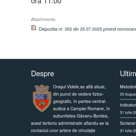
ora 11.00
Attachments:
Dispozitia nr. 352 din 25.07.2025 privind convocarea
Despre
Ultim
Oraşul Videle,se află situat,
Metodolo
din punct de vedere fizico-
05 Augus
geografic, în partea central-
indicato
sudica a Campiei Romane, în
31 Iulie 
subunitatea Găvanu-Burdea,
acest teritoriu administrativ aflandu-se la
Scrisoa
contactul unor artere de circulaţie
31 Iulie 