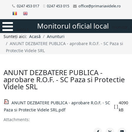
0247 453 017
0247 453 015
office@primariavidele.ro
Monitorul oficial local
monitor_1
mobi1
Sunteți aici:
Acasă
Anunturi
ANUNT DEZBATERE PUBLICA - aprobare R.O.F. - SC Paza si
Protectie Videle SRL
ANUNT DEZBATERE PUBLICA -
aprobare R.O.F. - SC Paza si Protectie
Videle SRL
ANUNT DEZBATERE PUBLICA - aprobare R.O.F. - SC
4090
[ ]
Paza si Protectie Videle SRL.pdf
kB
Attachments: