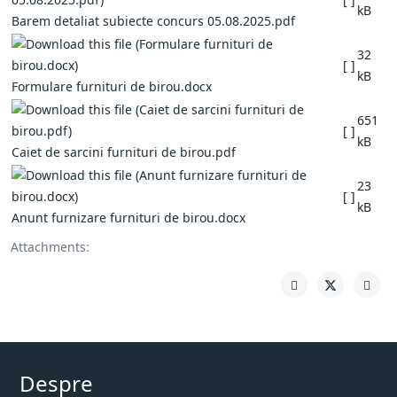
kB
Barem detaliat subiecte concurs 05.08.2025.pdf
32
[ ]
kB
Formulare furnituri de birou.docx
651
[ ]
kB
Caiet de sarcini furnituri de birou.pdf
23
[ ]
kB
Anunt furnizare furnituri de birou.docx
Attachments:
Despre