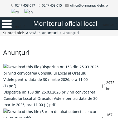
0247 453 017
0247 453 015
office@primariavidele.ro
Monitorul oficial local
monitor_1
mobi1
Sunteți aici:
Acasă
Anunturi
Anunţuri
Anunţuri
2975
[ ]
kB
Dispozitia nr. 158 din 25.03.2026 privind convocarea
Consiliului Local al Orasului Videle pentru data de 30
martie 2026, ora 11.00 (1).pdf
167
[ ]