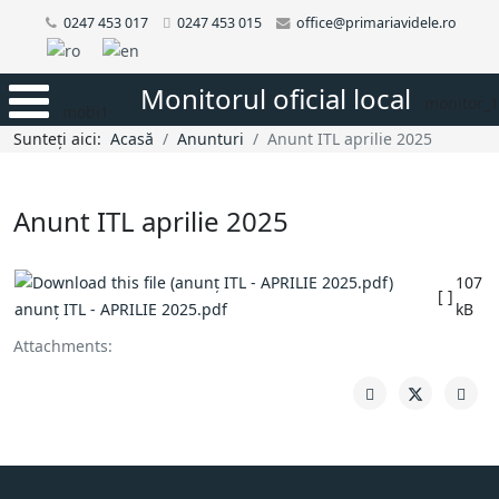
0247 453 017
0247 453 015
office@primariavidele.ro
Monitorul oficial local
monitor_1
mobi1
Sunteți aici:
Acasă
Anunturi
Anunt ITL aprilie 2025
Anunt ITL aprilie 2025
107
[ ]
anunț ITL - APRILIE 2025.pdf
kB
Attachments: