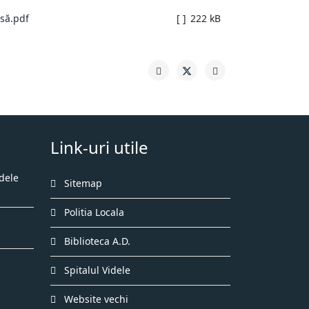
isă.pdf
[ ]
222 kB
Link-uri utile
dele
Sitemap
Politia Locala
Biblioteca A.D.
Spitalul Videle
Website vechi