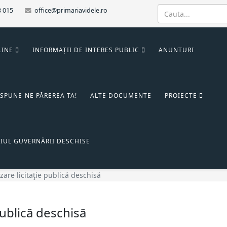
3 015
office@primariavidele.ro
LINE
INFORMAȚII DE INTERES PUBLIC
ANUNTURI
SPUNE-NE PĂREREA TA!
ALTE DOCUMENTE
PROIECTE
IUL GUVERNĂRII DESCHISE
are licitaţie publică deschisă
publică deschisă