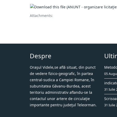
Attachments:
Despre
Ulti
Oraşul Videle,se află situat, din punct
Metodol
de vedere fizico-geografic, în partea
05 Augu
central-sudica a Campiei Romane, în
indicat
subunitatea Găvanu-Burdea, acest
31 Iulie
teritoriu administrativ aflandu-se la
contactul unor artere de circulaţie
Scrisoa
importante pentru judeţul Teleorman.
31 Iulie