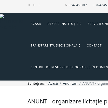
0247 453 017
0247 45
ACASA
DESPRE INSTITUȚIE
SERVICII ON
TRANSPARENŢĂ DECIZIONALĂ
CONTACT
CENTRUL DE RESURSE BIBLIOGRAFICE ÎN DOMEN
Sunteți aici:
Acasă
Anunturi
ANUNT - organiz
ANUNT - organizare licitaţie 