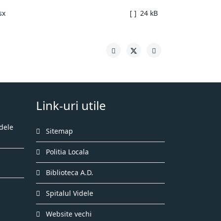
sx
[ ]
24 kB
Link-uri utile
dele
Sitemap
Politia Locala
Biblioteca A.D.
Spitalul Videle
Website vechi