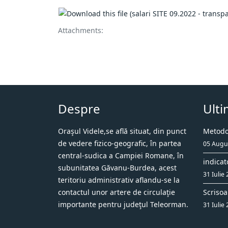
Attachments:
Despre
Ulti
Oraşul Videle,se află situat, din punct
Metodol
de vedere fizico-geografic, în partea
05 Augu
central-sudica a Campiei Romane, în
indicat
subunitatea Găvanu-Burdea, acest
31 Iulie
teritoriu administrativ aflandu-se la
contactul unor artere de circulaţie
Scrisoa
importante pentru judeţul Teleorman.
31 Iulie