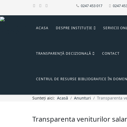
0247 453 017
0247 45
ACASA
DESPRE INSTITUȚIE
SERVICII ON
TRANSPARENŢĂ DECIZIONALĂ
CONTACT
CENTRUL DE RESURSE BIBLIOGRAFICE ÎN DOMEN
Sunteți aici:
Acasă
Anunturi
Transparenta ve
Transparenta veniturilor sala