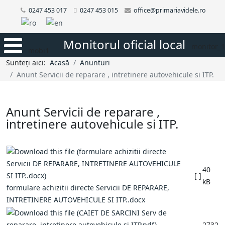
0247 453 017
0247 453 015
office@primariavidele.ro
Monitorul oficial local
monitor_1
mobi1
Sunteți aici:
Acasă
Anunturi
Anunt Servicii de reparare , intretinere autovehicule si ITP.
Anunt Servicii de reparare ,
intretinere autovehicule si ITP.
40
[ ]
kB
formulare achizitii directe Servicii DE REPARARE,
INTRETINERE AUTOVEHICULE SI ITP..docx
2732