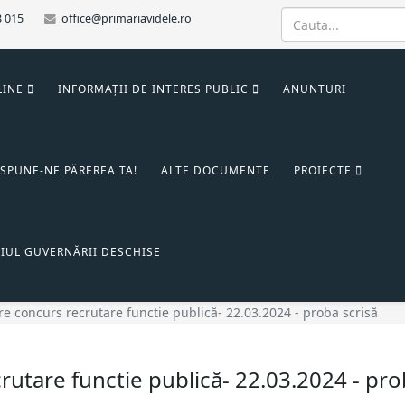
3 015
office@primariavidele.ro
LINE
INFORMAȚII DE INTERES PUBLIC
ANUNTURI
SPUNE-NE PĂREREA TA!
ALTE DOCUMENTE
PROIECTE
IUL GUVERNĂRII DESCHISE
e concurs recrutare functie publică- 22.03.2024 - proba scrisă
utare functie publică- 22.03.2024 - pro