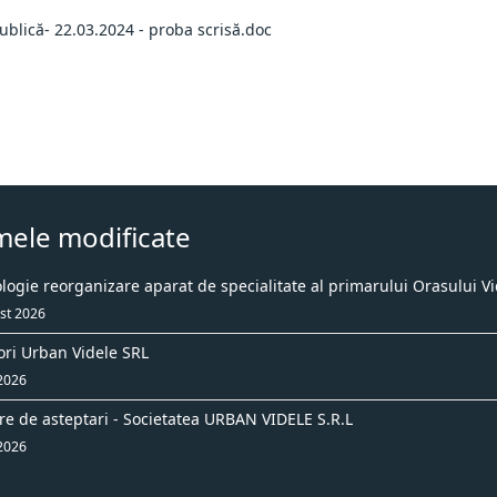
blică- 22.03.2024 - proba scrisă.doc
mele modificate
ogie reorganizare aparat de specialitate al primarului Orasului Vi
st 2026
ori Urban Videle SRL
 2026
re de asteptari - Societatea URBAN VIDELE S.R.L
 2026