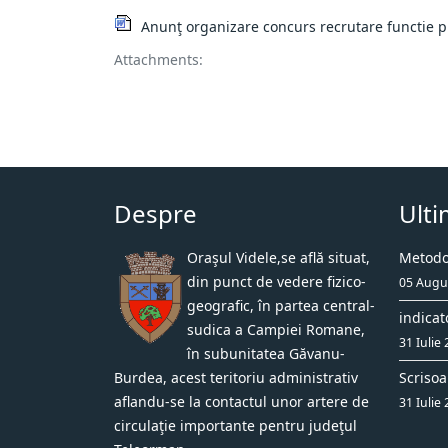
Anunţ organizare concurs recrutare functie pu
Attachments:
Despre
Ulti
Oraşul Videle,se află situat,
Metodol
din punct de vedere fizico-
05 Augu
geografic, în partea central-
indicat
sudica a Campiei Romane,
31 Iulie
în subunitatea Găvanu-
Burdea, acest teritoriu administrativ
Scrisoa
aflandu-se la contactul unor artere de
31 Iulie
circulaţie importante pentru judeţul