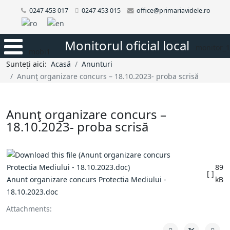
0247 453 017
0247 453 015
office@primariavidele.ro
Monitorul oficial local
monitor_1
mobi1
Sunteți aici:
Acasă
Anunturi
Anunţ organizare concurs – 18.10.2023- proba scrisă
Anunţ organizare concurs –
18.10.2023- proba scrisă
89
[ ]
Anunt organizare concurs Protectia Mediului -
kB
18.10.2023.doc
Attachments: