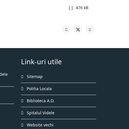
[ ]
476 kB
Link-uri utile
dele
Sitemap
Politia Locala
Biblioteca A.D.
Spitalul Videle
Website vechi