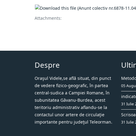
Attachments:
Despre
Ulti
Oraşul Videle,se află situat, din punct
Metodol
de vedere fizico-geografic, în partea
05 Augu
central-sudica a Campiei Romane, în
indicat
subunitatea Găvanu-Burdea, acest
31 Iulie
teritoriu administrativ aflandu-se la
contactul unor artere de circulaţie
Scrisoa
importante pentru judeţul Teleorman.
31 Iulie