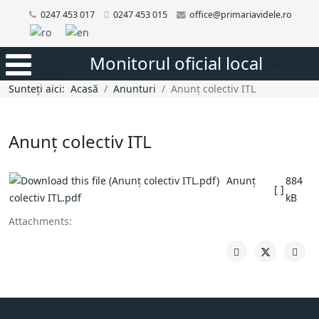
0247 453 017
0247 453 015
office@primariavidele.ro
Monitorul oficial local
monitor_1
mobi1
Sunteți aici:
Acasă
Anunturi
Anunț colectiv ITL
Anunț colectiv ITL
Anunț
884
[ ]
colectiv ITL.pdf
kB
Attachments: