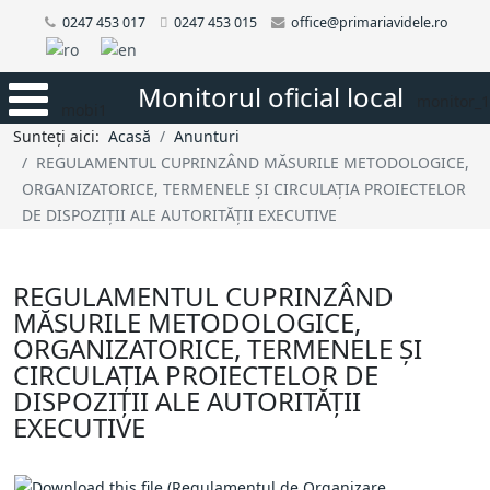
0247 453 017
0247 453 015
office@primariavidele.ro
Monitorul oficial local
monitor_1
mobi1
Sunteți aici:
Acasă
Anunturi
REGULAMENTUL CUPRINZÂND MĂSURILE METODOLOGICE,
ORGANIZATORICE, TERMENELE ȘI CIRCULAȚIA PROIECTELOR
DE DISPOZIȚII ALE AUTORITĂȚII EXECUTIVE
REGULAMENTUL CUPRINZÂND
MĂSURILE METODOLOGICE,
ORGANIZATORICE, TERMENELE ȘI
CIRCULAȚIA PROIECTELOR DE
DISPOZIȚII ALE AUTORITĂȚII
EXECUTIVE