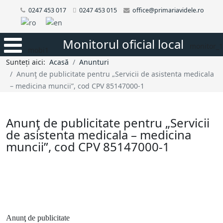
0247 453 017
0247 453 015
office@primariavidele.ro
Monitorul oficial local
monitor_1
mobi1
Sunteți aici:
Acasă
Anunturi
Anunţ de publicitate pentru „Servicii de asistenta medicala
– medicina muncii”, cod CPV 85147000-1
Anunţ de publicitate pentru „Servicii
de asistenta medicala – medicina
muncii”, cod CPV 85147000-1
Anunţ de publicitate