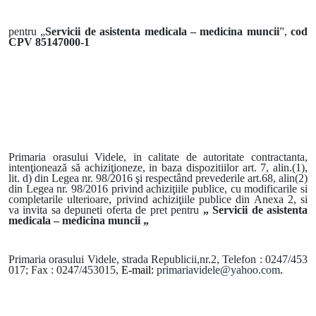
pentru „
Servicii de asistenta medicala – medicina muncii
”,
cod
CPV 85147000-1
Primaria orasului Videle, in calitate de autoritate contractanta,
intenţionează să achiziţioneze, in baza dispozitiilor
art. 7, alin.(1),
lit. d) din Legea nr. 98/2016 şi respectând prevederile art.68, alin(2)
din Legea nr. 98/2016 privind achiziţiile publice, cu modificarile si
completarile ulterioare, p
rivind achiziţiile publice din Anexa 2, si
va invita sa depuneti oferta de pret pentru
„ Servicii de asistenta
medicala – medicina muncii „
Primaria orasului Videle, strada Republicii,nr.2
, Telefon : 0247/453
017; Fax : 0247/453015,
E-mail:
primariavidele@yahoo.com
.