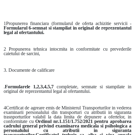
1Propunerea financiara (formularul de oferta achizitie servicii -
Formularul 6-semnat si stampilat in original de reprezentantul
legal al ofertantului.
2 Propunerea tehnica intocmita in conformitate cu prevederile
caietului de sarcini,
3. Documente de calificare
.
Formularele 1,2,3,4,5,7
completate, semnate si stampilate in
original de reprezentantul legal al ofertantului.
4Certificat de agreare emis de Ministerul Transporturilor in vederea
examinarii personalului din transporturi cu atributii in siguranta
trasnporturilor valabil la data limita de depunere a ofertelor, in
conformitate cu
Ordinul nr.1.151/1.752/2021 pentru aprobarea
cadrului general privind examinarea medicala si psihologica a
personalului cu atributii in siguranta
transporturilor.Certificatul trebuie sa aiba si viza anuala