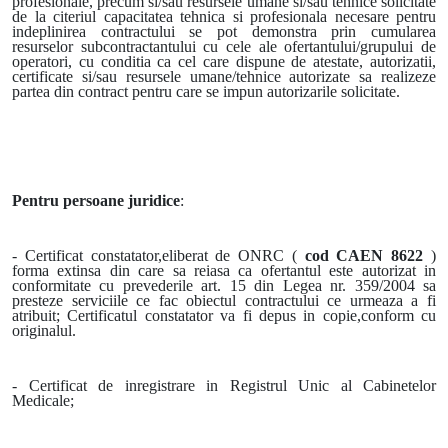
profesionale, precum si/sau resursele umane si/sau tehnice solicitate
de la citeriul capacitatea tehnica si profesionala necesare pentru
indeplinirea contractului se pot demonstra prin cumularea
resurselor subcontractantului cu cele ale ofertantului/grupului de
operatori, cu conditia ca cel care dispune de atestate, autorizatii,
certificate si/sau resursele umane/tehnice autorizate sa realizeze
partea din contract pentru care se impun autorizarile solicitate.
Pentru persoane juridice
:
- Certificat constatator,eliberat de ONRC (
cod CAEN 8622
)
forma extinsa din care sa reiasa ca ofertantul este autorizat in
conformitate cu prevederile art. 15 din Legea nr. 359/2004 sa
presteze serviciile ce fac obiectul contractului ce urmeaza a fi
atribuit; Certificatul constatator va fi depus in copie,conform cu
originalul.
- Certificat de inregistrare in Registrul Unic al Cabinetelor
Medicale;