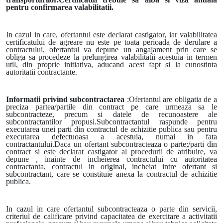
pentru confirmarea valabilitatii.
In cazul in care, ofertantul este declarat castigator, iar valabilitatea
certificatului de agreare nu este pe toata perioada de derulare a
contractului, ofertantul va depune un angajament prin care se
obliga sa procedeze la prelungirea valabilitatii acestuia in termen
util, din proprie initiativa, aducand acest fapt si la cunostinta
autoritatii contractante.
Informatii privind subcontractarea
:Ofertantul are obligatia de a
preciza partea/partile din contract pe care urmeaza sa le
subcontracteze, precum si datele de recunoastere ale
subcontractantilor propusi.Subcontractantul raspunde pentru
executarea unei parti din contractul de achizitie publica sau pentru
executarea defectuoasa a acestuia, numai in fata
contractantului.Daca un ofertant subcontracteaza o parte;/parti din
contract si este declarat castigator al procedurii de atribuire, va
depune , inainte de incheierea contractului cu autoritatea
contractanta, contractul in original, incheiat intre ofertant si
subcontractant, care se constituie anexa la contractul de achizitie
publica.
In cazul in care ofertantul subcontracteaza o parte din servicii,
criteriul de calificare privind capacitatea de exercitare a activitatii