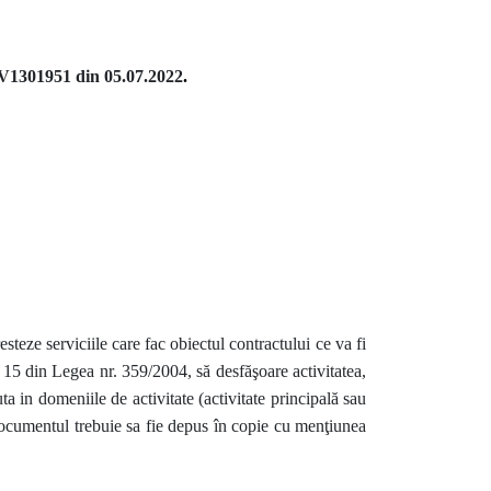
1301951 din 05.07.2022
.
steze serviciile care fac obiectul contractului ce va fi
. 15 din Legea nr. 359/2004, să desfăşoare activitatea,
uta in domeniile de activitate (activitate principală sau
 Documentul trebuie sa fie depus în copie cu menţiunea