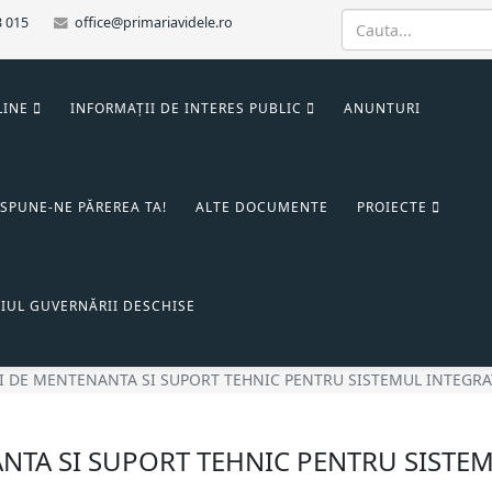
3 015
office@primariavidele.ro
LINE
INFORMAȚII DE INTERES PUBLIC
ANUNTURI
SPUNE-NE PĂREREA TA!
ALTE DOCUMENTE
PROIECTE
IUL GUVERNĂRII DESCHISE
I DE MENTENANTA SI SUPORT TEHNIC PENTRU SISTEMUL INTEGRA
NTA SI SUPORT TEHNIC PENTRU SISTE