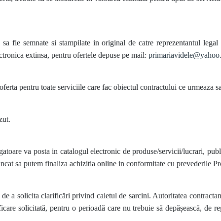
a fie semnate si stampilate in original de catre reprezentantul legal a
ctronica extinsa, pentru ofertele depuse pe mail:
primariavidele@yahoo
rta pentru toate serviciile care fac obiectul contractului ce urmeaza sa f
zut.
igatoare va posta in catalogul electronic de produse/servicii/lucrari, pub
incat sa putem finaliza achizitia online in conformitate cu prevederile 
e a solicita clarificări privind caietul de sarcini. Autoritatea contract
ficare solicitată, pentru o perioadă care nu trebuie să depășească, de reg