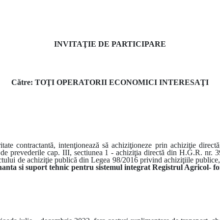
INVITAŢIE DE PARTICIPARE
Către: TOŢI OPERATORII ECONOMICI INTERESAŢI
itate contractantă, intenţionează să achiziţioneze prin achiziţie directă
nt de prevederile cap. III, sectiunea 1 - achiziţia directă din H.G.R. n
actului de achiziţie publică din Legea 98/2016 privind achiziţiile publice, 
anta si suport tehnic pentru sistemul integrat Registrul Agricol- f