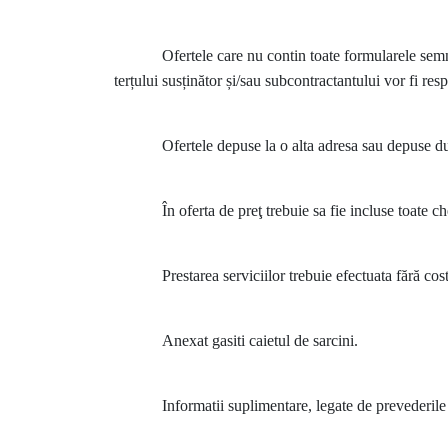
Ofertele care nu contin toate formularele semna
terțului susținător și/sau subcontractantului vor fi res
Ofertele depuse la o alta adresa sau depuse d
În oferta de preţ trebuie sa fie incluse toate ch
Prestarea serviciilor trebuie efectuata fără co
Anexat gasiti caietul de sarcini.
Informatii suplimentare, legate de prevederi