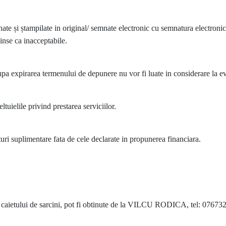
te și ștampilate in original/ semnate electronic cu semnatura electronica
pinse ca inacceptabile.
upa expirarea termenului de depunere nu vor fi luate in considerare la e
eltuielile privind prestarea serviciilor.
sturi suplimentare fata de cele declarate in propunerea financiara.
le caietului de sarcini, pot fi obtinute de la VILCU RODICA, tel: 07673