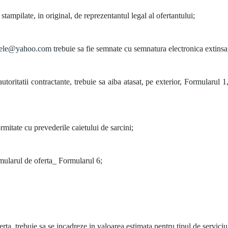
tampilate, in original, de reprezentantul legal al ofertantului;
dele@yahoo.com
trebuie sa fie semnate cu semnatura electronica extinsa
autoritatii contractante, trebuie sa aiba atasat, pe exterior, Formularul 1
rmitate cu prevederile caietului de sarcini;
mularul de oferta_ Formularul 6;
ta, trebuie sa se incadreze in valoarea estimata pentru tipul de serviciu 