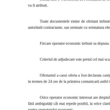
va fi atribuit.
Toate documentele emise de ofertant trebuie s
autoritatii contractante, sau semnate cu semnatura ele
Fiecare operator economic trebuie sa depuna ofe
Criteriul de adjudecare este pretul cel mai sca
Ofertantul a carui oferta a fost declarata cast
in termen de 24 ore de la primirea comunicarii astfel 
Orice operator economic interesat are dreptul d
fără ambiguități cât mai repede posibil, la orice clari
partea operatorului economic.