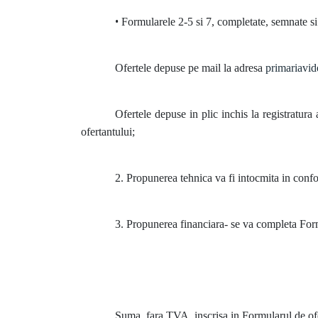
•
Formularele 2-5 si 7, completate, semnate si s
Ofertele depuse pe mail la adresa
primariavi
Ofertele depuse in plic inchis la registratura 
ofertantului;
2. Propunerea tehnica va fi intocmita in confo
3. Propunerea financiara- se va completa For
Suma, fara TVA, inscrisa in Formularul de ofer