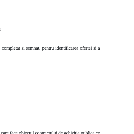
;
, completat si semnat, pentru identificarea ofertei si a
care face obiectul contractului de achizitie publica ce