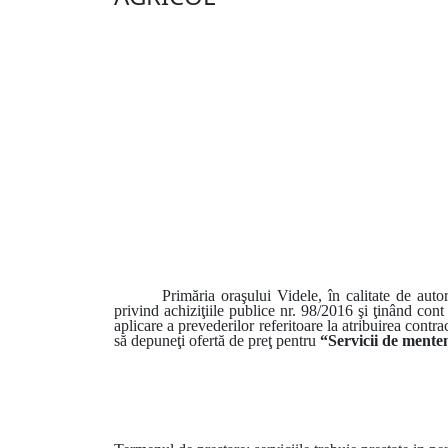
Primăria oraşului Videle, în calitate de autor
privind achiziţiile publice nr. 98/2016 şi ţinând co
aplicare a prevederilor referitoare la atribuirea contr
să depuneţi ofertă de preţ pentru
“Servicii de menten