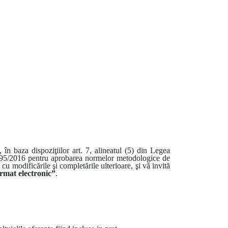
, în baza dispoziţiilor art. 7, alineatul (5) din Legea
r. 395/2016 pentru aprobarea normelor metodologice de
cu modificările şi completările ulterioare, şi vă invită
ormat electronic”
.