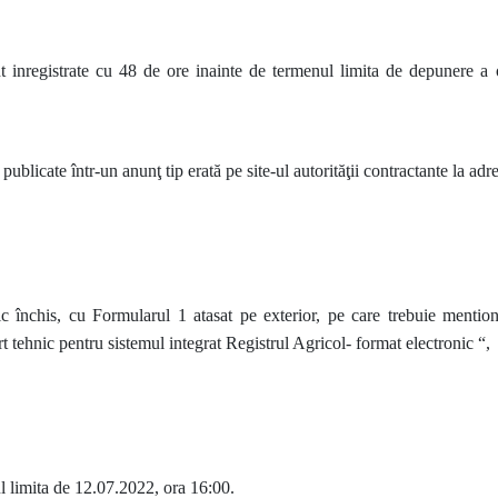
unt inregistrate cu 48 de ore inainte de termenul limita de depunere a o
fi publicate într-un anunţ tip erată pe site-ul autorităţii contractante la 
plic închis, cu Formularul 1 atasat pe exterior, pe care trebuie mentio
t tehnic pentru sistemul integrat Registrul Agricol- format electronic “,
l limita de 12.07.2022, ora 16:00.