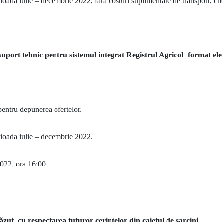
rioada iulie – decembrie 2022, fara costuri suplimentare de transport, chel
suport tehnic pentru sistemul integrat Registrul Agricol- format el
ă pentru depunerea ofertelor.
erioada iulie – decembrie 2022.
2022, ora 16
:00.
căzut, cu respectarea tuturor cerinţelor din caietul de sarcini.