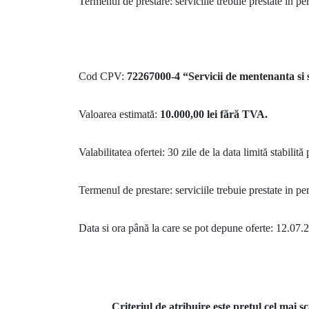
Termenul de prestare: serviciile trebuie prestate in pe
Cod CPV:
72267000-4
“Servicii de mentenanta si 
Valoarea estimată:
10.000,00 lei fără TVA.
Valabilitatea ofertei: 30 zile de la data limită stabilit
Termenul de prestare: serviciile trebuie prestate in p
Data si ora până la care se pot depune oferte: 12.07.
Criteriul de atribuire este preţul cel mai s