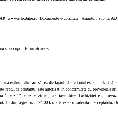
CAP:
www.e-licitatie.ro
-Documente /Publicitate - Anunturi, sub nr.
ADV
ana si sa cuprinda urmatoarele:
rma extinsa, din care să rezulte faptul că ofertantul este autorizat să pre
te faptul că ofertantul este autorizat, în conformitate cu prevederile art
ta. În cazul în care activitatea, care face obiectul achizitiei, este prevaz
 art. 15 din Legea nr. 359/2004, oferta este considerată inacceptabilă.